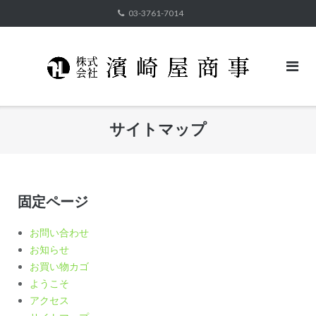
コ
03-3761-7014
ン
テ
ン
ツ
へ
ス
サイトマップ
キ
ッ
プ
固定ページ
お問い合わせ
お知らせ
お買い物カゴ
ようこそ
アクセス